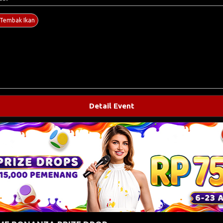
 Tembak Ikan
Detail Event