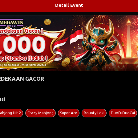
Detail Event
ERDEKAAN GACOR
asi
ahjong Hit 2
Crazy Mahjong
Super Ace
Bounty Loki
DuoFuDuoCai