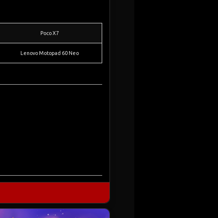
Poco X7
Lenovo Motopad 60 Neo