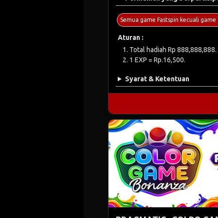
Semua game Fastspin kecuali game
Aturan :
Total hadiah Rp 888,888,888.
1 EXP = Rp.16,500.
Syarat & Ketentuan