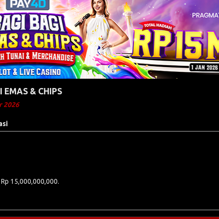
I EMAS & CHIPS
r 2026
asi
i Rp 15,000,000,000.