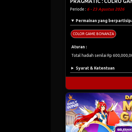
PRAGMATIC : COLRO GA
Periode :
6 - 23 Agustus 2026
Permainan yang berpartisip
COLOR GAME BONANZA
Aturan :
Total hadiah senilai Rp 600,000,0
Syarat & Ketentuan