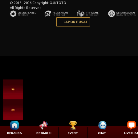
© 2015 - 2026 Copyright OJKTOTO.
All Rights Reserved.
LAPOR PUSAT
BERANDA
PROMOSI
EVENT
CHAT
LIVECHA