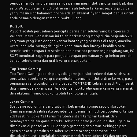
penggemar iGaming dengan semua pemain mesin slot yang sangat baik dan
seru. Walaupun game judi online ini masih belum terkenal seperti provider
yang, mesin slot habanero online adalah alternatif yang sangat bagus untuk
anda bermain dengan teman di waktu luang.
Pg Soft
Pg Soft adalah perusahaan pencipta permainan seluler yang beroperasi di
Valletta, Malta. Perusahaan ini telah berkembang menjadi tim berjumlah 200
karyawan yang kuat dengan kantor-kantor yang berbasis di Eropa, Amerika
Utara, dan Asia. Menggabungkan kedalaman dan luasnya keahlian para
pendiri serta dengan tim seniman dan pencipta pemenang penghargaan, PG
SOFT membuat kagum para penjudi dengan permainan yang belum pernah
terjadi sebelumnya dan grafik yang menakjubkan.
Top Trend Gaming
Top Trend Gaming adalah penyedia game judi slot terkenal dan salah satu
perusahaan pertama yang menyediakan permainan slot online ke Asia, pasar
permainan yang tumbuh paling cepat. TOP TREND telah menjadi Pionir sejati
dalam menggerakkan pasar Asia dengan portofolio game kami yang menarik
dan ekstensif, yang didukung oleh teknologi canggih.
Joker Gaming
Soal game judi online yang satu ini, kebanyakan orang setuju jika Joker
Gaming menjadi salah satu provider dari permainan judi terpopuler di tahun
2021 saat ini. Joker123 terus merubah sistem tampilan terbaik dan
pembayaran dalam game mereka, sehingga game judi online slot juga bisa
dimainkan di ponsel atau PC dengan gampang dan aman. Sehingga para
agen slot atau pemain slot Joker 123 merasa sangat terbantu dan
dimudahkan untuk melakukan proses pendaftaran Joker 123 dan proses