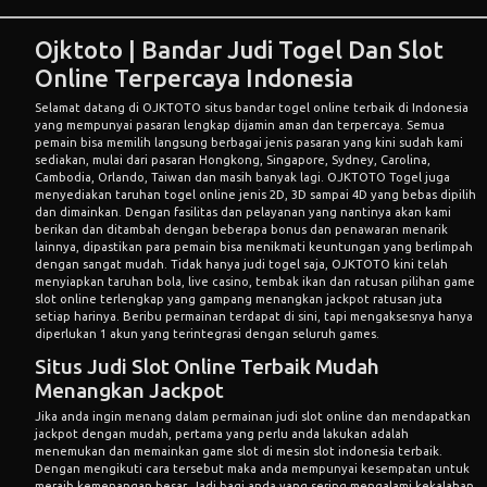
Ojktoto | Bandar Judi Togel Dan Slot
Online Terpercaya Indonesia
Selamat datang di
OJKTOTO
situs bandar togel online terbaik di Indonesia
yang mempunyai pasaran lengkap dijamin aman dan terpercaya. Semua
pemain bisa memilih langsung berbagai jenis pasaran yang kini sudah kami
sediakan, mulai dari pasaran Hongkong, Singapore, Sydney, Carolina,
Cambodia, Orlando, Taiwan dan masih banyak lagi. OJKTOTO Togel juga
menyediakan taruhan togel online jenis 2D, 3D sampai 4D yang bebas dipilih
dan dimainkan. Dengan fasilitas dan pelayanan yang nantinya akan kami
berikan dan ditambah dengan beberapa bonus dan penawaran menarik
lainnya, dipastikan para pemain bisa menikmati keuntungan yang berlimpah
dengan sangat mudah. Tidak hanya judi togel saja, OJKTOTO kini telah
menyiapkan taruhan bola, live casino, tembak ikan dan ratusan pilihan game
slot online terlengkap yang gampang menangkan jackpot ratusan juta
setiap harinya. Beribu permainan terdapat di sini, tapi mengaksesnya hanya
diperlukan 1 akun yang terintegrasi dengan seluruh games.
Situs Judi Slot Online Terbaik Mudah
Menangkan Jackpot
Jika anda ingin menang dalam permainan judi slot online dan mendapatkan
jackpot dengan mudah, pertama yang perlu anda lakukan adalah
menemukan dan memainkan game slot di mesin slot indonesia terbaik.
Dengan mengikuti cara tersebut maka anda mempunyai kesempatan untuk
meraih kemenangan besar. Jadi bagi anda yang sering mengalami kekalahan