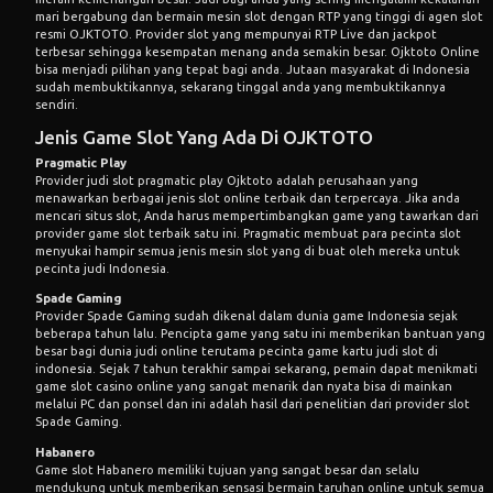
mari bergabung dan bermain mesin slot dengan RTP yang tinggi di agen slot
resmi OJKTOTO. Provider slot yang mempunyai RTP Live dan jackpot
terbesar sehingga kesempatan menang anda semakin besar. Ojktoto Online
bisa menjadi pilihan yang tepat bagi anda. Jutaan masyarakat di Indonesia
sudah membuktikannya, sekarang tinggal anda yang membuktikannya
sendiri.
Jenis Game Slot Yang Ada Di OJKTOTO
Pragmatic Play
Provider judi slot pragmatic play Ojktoto adalah perusahaan yang
menawarkan berbagai jenis slot online terbaik dan terpercaya. Jika anda
mencari situs slot, Anda harus mempertimbangkan game yang tawarkan dari
provider game slot terbaik satu ini. Pragmatic membuat para pecinta slot
menyukai hampir semua jenis mesin slot yang di buat oleh mereka untuk
pecinta judi Indonesia.
Spade Gaming
Provider Spade Gaming sudah dikenal dalam dunia game Indonesia sejak
beberapa tahun lalu. Pencipta game yang satu ini memberikan bantuan yang
besar bagi dunia judi online terutama pecinta game kartu judi slot di
indonesia. Sejak 7 tahun terakhir sampai sekarang, pemain dapat menikmati
game slot casino online yang sangat menarik dan nyata bisa di mainkan
melalui PC dan ponsel dan ini adalah hasil dari penelitian dari provider slot
Spade Gaming.
Habanero
Game slot Habanero memiliki tujuan yang sangat besar dan selalu
mendukung untuk memberikan sensasi bermain taruhan online untuk semua