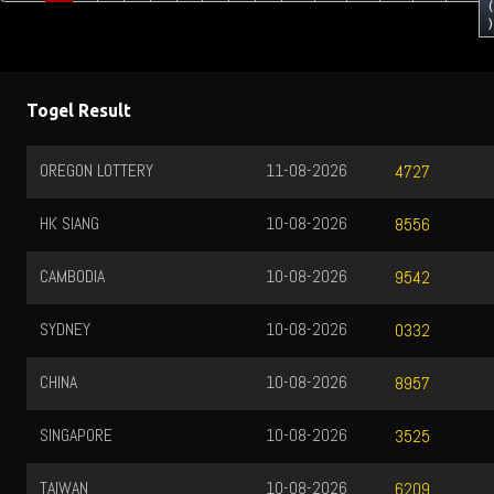
(
)
Togel Result
ON LOTTERY
11-08-2026
TOTOMA
4727
IANG
10-08-2026
TOTOMA
8556
ODIA
10-08-2026
TOTOMA
9542
NEY
10-08-2026
TOTOMA
0332
A
10-08-2026
TOTOMA
8957
APORE
10-08-2026
TOTOMA
3525
AN
10-08-2026
LUKSEM
6209