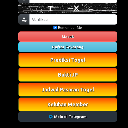
Remember Me
Masuk
Daftar Sekarang
Prediksi Togel
Bukti JP
Jadwal Pasaran Togel
Keluhan Member
Main di Telegram