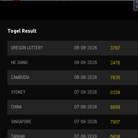
(
)
Togel Result
OTTERY
08-08-2026
TOTOMACAU 
3787
08-08-2026
TOTOMACAU 
2476
A
08-08-2026
TOTOMACAU 
7635
07-08-2026
TOTOMACAU 
0158
07-08-2026
TOTOMACAU 
6699
E
07-08-2026
TOTOMACAU 
7907
07-08-2026
LUKSEMBURG
5838