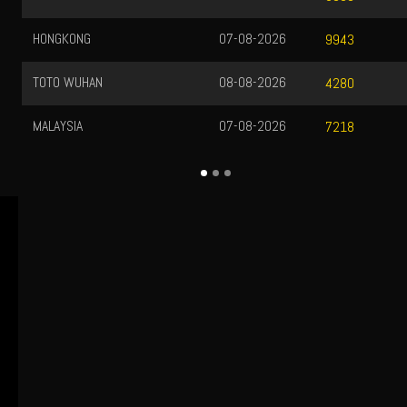
G
07-08-2026
LUKSEMBURG
9943
HAN
08-08-2026
LUKSEMBURG
4280
07-08-2026
LUKSEMBURG
7218