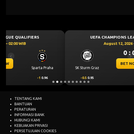
UEFA CHAMPIONS LEAGUE QUALIFIERS
August 12, 2026 — 01:30 WIB
0 : 0
Previous
Ne
BET NOW
SK Sturm Graz
Fenerbahce
-0.5
0.95
0.5
0.87
TENTANG KAMI
BANTUAN
PERATURAN
INFORMASI BANK
HUBUNGI KAMI
KEBIJAKAN PRIVASI
PERSETUJUAN COOKIES