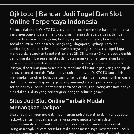
Ojktoto | Bandar Judi Togel Dan Slot
Online Terpercaya Indonesia
Selamat datang di
OJKTOTO
situs bandar togel online terbaik di Indonesia
yang mempunyai pasaran lengkap dijamin aman dan terpercaya. Semua
pemain bisa memilih langsung berbagai jenis pasaran yang kini sudah kami
sediakan, mulai dari pasaran Hongkong, Singapore, Sydney, Carolina,
Cambodia, Orlando, Taiwan dan masih banyak lagi. OJKTOTO Togel juga
menyediakan taruhan togel online jenis 2D, 3D sampai 4D yang bebas dipilih
dan dimainkan. Dengan fasilitas dan pelayanan yang nantinya akan kami
berikan dan ditambah dengan beberapa bonus dan penawaran menarik
lainnya, dipastikan para pemain bisa menikmati keuntungan yang berlimpah
dengan sangat mudah. Tidak hanya judi togel saja, OJKTOTO kini telah
menyiapkan taruhan bola, live casino, tembak ikan dan ratusan pilihan game
slot online terlengkap yang gampang menangkan jackpot ratusan juta
setiap harinya. Beribu permainan terdapat di sini, tapi mengaksesnya hanya
diperlukan 1 akun yang terintegrasi dengan seluruh games.
Situs Judi Slot Online Terbaik Mudah
Menangkan Jackpot
Jika anda ingin menang dalam permainan judi slot online dan mendapatkan
jackpot dengan mudah, pertama yang perlu anda lakukan adalah
menemukan dan memainkan game slot di mesin slot indonesia terbaik.
Dengan mengikuti cara tersebut maka anda mempunyai kesempatan untuk
meraih kemenangan besar. Jadi bagi anda yang sering mengalami kekalahan