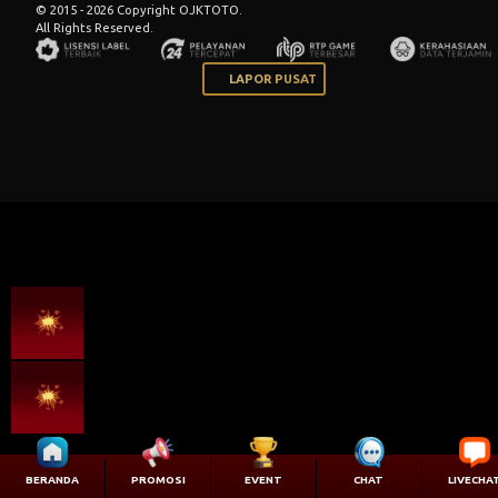
© 2015 - 2026 Copyright OJKTOTO.
All Rights Reserved.
LAPOR PUSAT
BERANDA
PROMOSI
EVENT
CHAT
LIVECHA