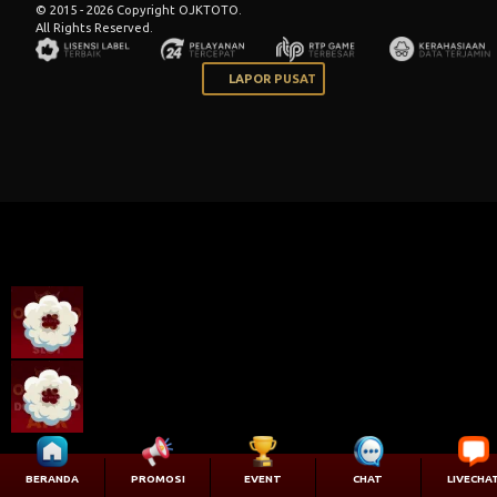
© 2015 - 2026 Copyright OJKTOTO.
All Rights Reserved.
LAPOR PUSAT
BERANDA
PROMOSI
EVENT
CHAT
LIVECHA