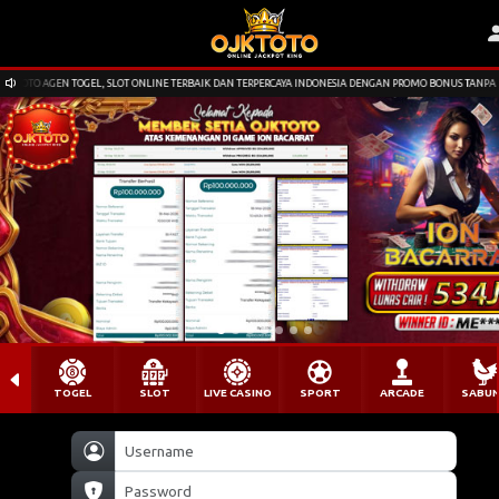
TO AGEN TOGEL, SLOT ONLINE TERBAIK DAN TERPERCAYA INDONESIA DENGAN PROMO BONUS TANPA BATAS 
TOGEL
SLOT
LIVE CASINO
SPORT
ARCADE
SABU