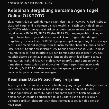
pembayaran deposit melalui pulsa.
Kelebihan Bergabung Bersama Agen Togel
Online OJKTOTO
Siapa yang tidak tertarik dengan diskon dan hadiah? OJKTOTO hadir sebagai
situs judi togel online dengan banyak kelebihan. Salah satu kelebihan dari
OJKTOTO adalah mempunyai diskon terbesar untuk semua pasaran situs
togel seperti 4D 66.5%, 3D 59.5% dan 2D 29.5%, dengan jumlah potongan
begitu besar tentunya anda akan memiliki keuntungan lebih dengan
bergabung bersama kami. OJKTOTO yang merupakan agen togel terpercaya
tentu akan memberikan yang terbaik untuk member baru ataupun member
lama, seperti bonus new member 10%, bonus deposit harian 5 Ribu, hadiah
hiburan terbalik, hadiah prize 2 & 3 dan bonus cashback sebesar 10%. Soal
masalah sistem dan pelayanan kami jangan diragukan lagi, karena semua
kegiatan transaksi di lakukan oleh karyawan profesional dengan bekal
pengalaman yang sudah bertahun-tahun. Yang terpenting untuk anda
diketahui, OJK TOTO selalu membayar berapapun jumlah kemenangan
member tanpa ada unsur kecurangan.
Keamanan Data Pribadi Yang Terjamin
Tentunya kebocoran data adalah sebuah hal yang sangat berbahaya. Karena
kredensial tersebut nantinya bisa disalahgunakan oleh pihak tidak
bertanggungjawab. Berhubungan dengannya Ojktoto telah melakukan
pembaharuan enkripsi terbaru setiap ada update yang bisa dilakukan.
Dengan demikian, siapapun akan dapat bermain togel dan slot dengan
keamanan.