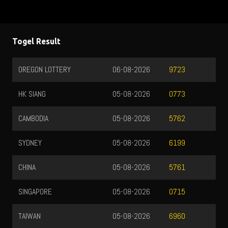
Togel Result
06-08-2026
TOTOMACAU 0000
0
9723
05-08-2026
TOTOMACAU 1300
0
0773
05-08-2026
TOTOMACAU 1600
0
5762
05-08-2026
TOTOMACAU 1900
0
6199
05-08-2026
TOTOMACAU 2200
0
5761
05-08-2026
TOTOMACAU 2300
0
0715
05-08-2026
LUKSEMBURG 1
0
6960