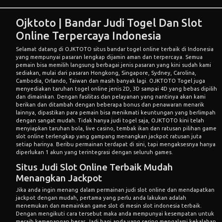
Ojktoto | Bandar Judi Togel Dan Slot
Online Terpercaya Indonesia
Selamat datang di
OJKTOTO
situs bandar togel online terbaik di Indonesia
yang mempunyai pasaran lengkap dijamin aman dan terpercaya. Semua
pemain bisa memilih langsung berbagai jenis pasaran yang kini sudah kami
sediakan, mulai dari pasaran Hongkong, Singapore, Sydney, Carolina,
Cambodia, Orlando, Taiwan dan masih banyak lagi. OJKTOTO Togel juga
menyediakan taruhan togel online jenis 2D, 3D sampai 4D yang bebas dipilih
dan dimainkan. Dengan fasilitas dan pelayanan yang nantinya akan kami
berikan dan ditambah dengan beberapa bonus dan penawaran menarik
lainnya, dipastikan para pemain bisa menikmati keuntungan yang berlimpah
dengan sangat mudah. Tidak hanya judi togel saja, OJKTOTO kini telah
menyiapkan taruhan bola, live casino, tembak ikan dan ratusan pilihan game
slot online terlengkap yang gampang menangkan jackpot ratusan juta
setiap harinya. Beribu permainan terdapat di sini, tapi mengaksesnya hanya
diperlukan 1 akun yang terintegrasi dengan seluruh games.
Situs Judi Slot Online Terbaik Mudah
Menangkan Jackpot
Jika anda ingin menang dalam permainan judi slot online dan mendapatkan
jackpot dengan mudah, pertama yang perlu anda lakukan adalah
menemukan dan memainkan game slot di mesin slot indonesia terbaik.
Dengan mengikuti cara tersebut maka anda mempunyai kesempatan untuk
meraih kemenangan besar. Jadi bagi anda yang sering mengalami kekalahan