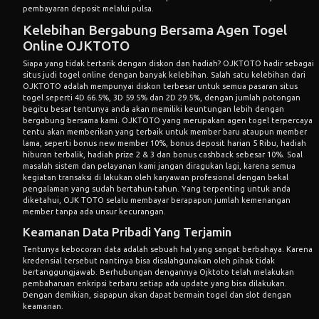
pembayaran deposit melalui pulsa.
Kelebihan Bergabung Bersama Agen Togel
Online OJKTOTO
Siapa yang tidak tertarik dengan diskon dan hadiah? OJKTOTO hadir sebagai
situs judi togel online dengan banyak kelebihan. Salah satu kelebihan dari
OJKTOTO adalah mempunyai diskon terbesar untuk semua pasaran situs
togel seperti 4D 66.5%, 3D 59.5% dan 2D 29.5%, dengan jumlah potongan
begitu besar tentunya anda akan memiliki keuntungan lebih dengan
bergabung bersama kami. OJKTOTO yang merupakan agen togel terpercaya
tentu akan memberikan yang terbaik untuk member baru ataupun member
lama, seperti bonus new member 10%, bonus deposit harian 5 Ribu, hadiah
hiburan terbalik, hadiah prize 2 & 3 dan bonus cashback sebesar 10%. Soal
masalah sistem dan pelayanan kami jangan diragukan lagi, karena semua
kegiatan transaksi di lakukan oleh karyawan profesional dengan bekal
pengalaman yang sudah bertahun-tahun. Yang terpenting untuk anda
diketahui, OJK TOTO selalu membayar berapapun jumlah kemenangan
member tanpa ada unsur kecurangan.
Keamanan Data Pribadi Yang Terjamin
Tentunya kebocoran data adalah sebuah hal yang sangat berbahaya. Karena
kredensial tersebut nantinya bisa disalahgunakan oleh pihak tidak
bertanggungjawab. Berhubungan dengannya Ojktoto telah melakukan
pembaharuan enkripsi terbaru setiap ada update yang bisa dilakukan.
Dengan demikian, siapapun akan dapat bermain togel dan slot dengan
keamanan.