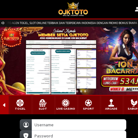
TO AGEN TOGEL, SLOT ONLINE TERBAIK DAN TERPERCAYA INDONESIA DENGAN PROMO BONUS TANPA BATAS 
TOGEL
SLOT
LIVE CASINO
SPORT
ARCADE
SABU