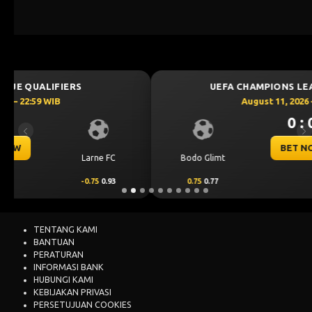
UEFA CHAMPIONS LEAGUE QUALIFIERS
August 11, 2026 — 22:59 WIB
0 : 0
Previous
Ne
BET NOW
Bodo Glimt
Union Saint-Gilloise
0.75
0.77
-0.75
-0.95
TENTANG KAMI
BANTUAN
PERATURAN
INFORMASI BANK
HUBUNGI KAMI
KEBIJAKAN PRIVASI
PERSETUJUAN COOKIES