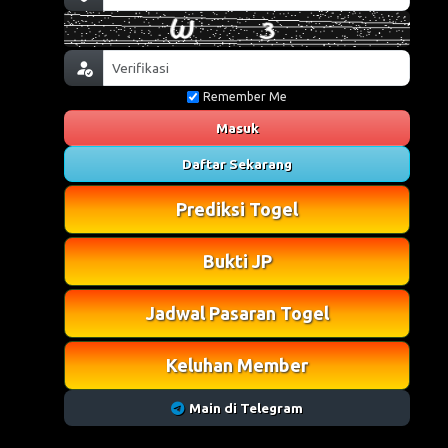
Remember Me
Masuk
Daftar Sekarang
Prediksi Togel
Bukti JP
Jadwal Pasaran Togel
Keluhan Member
Main di Telegram