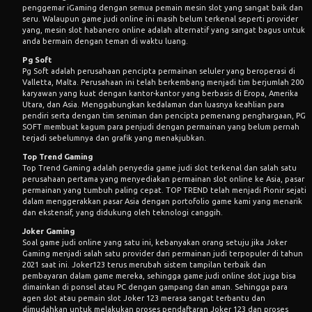
penggemar iGaming dengan semua pemain mesin slot yang sangat baik dan
seru. Walaupun game judi online ini masih belum terkenal seperti provider
yang, mesin slot habanero online adalah alternatif yang sangat bagus untuk
anda bermain dengan teman di waktu luang.
Pg Soft
Pg Soft adalah perusahaan pencipta permainan seluler yang beroperasi di
Valletta, Malta. Perusahaan ini telah berkembang menjadi tim berjumlah 200
karyawan yang kuat dengan kantor-kantor yang berbasis di Eropa, Amerika
Utara, dan Asia. Menggabungkan kedalaman dan luasnya keahlian para
pendiri serta dengan tim seniman dan pencipta pemenang penghargaan, PG
SOFT membuat kagum para penjudi dengan permainan yang belum pernah
terjadi sebelumnya dan grafik yang menakjubkan.
Top Trend Gaming
Top Trend Gaming adalah penyedia game judi slot terkenal dan salah satu
perusahaan pertama yang menyediakan permainan slot online ke Asia, pasar
permainan yang tumbuh paling cepat. TOP TREND telah menjadi Pionir sejati
dalam menggerakkan pasar Asia dengan portofolio game kami yang menarik
dan ekstensif, yang didukung oleh teknologi canggih.
Joker Gaming
Soal game judi online yang satu ini, kebanyakan orang setuju jika Joker
Gaming menjadi salah satu provider dari permainan judi terpopuler di tahun
2021 saat ini. Joker123 terus merubah sistem tampilan terbaik dan
pembayaran dalam game mereka, sehingga game judi online slot juga bisa
dimainkan di ponsel atau PC dengan gampang dan aman. Sehingga para
agen slot atau pemain slot Joker 123 merasa sangat terbantu dan
dimudahkan untuk melakukan proses pendaftaran Joker 123 dan proses