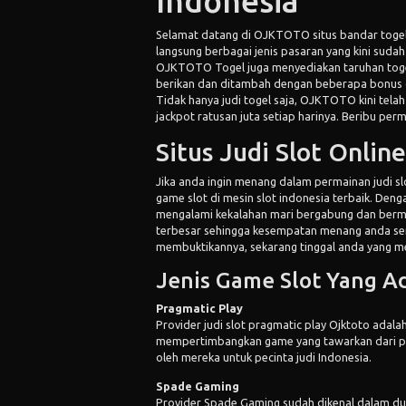
Selamat datang di
OJKTOTO
situs bandar toge
langsung berbagai jenis pasaran yang kini suda
OJKTOTO Togel juga menyediakan taruhan togel o
berikan dan ditambah dengan beberapa bonus d
Tidak hanya judi togel saja, OJKTOTO kini tela
jackpot ratusan juta setiap harinya. Beribu per
Situs Judi Slot Onli
Jika anda ingin menang dalam permainan judi 
game slot di mesin slot indonesia terbaik. De
mengalami kekalahan mari bergabung dan berma
terbesar sehingga kesempatan menang anda sema
membuktikannya, sekarang tinggal anda yang m
Jenis Game Slot Yang 
Pragmatic Play
Provider judi slot pragmatic play Ojktoto adala
mempertimbangkan game yang tawarkan dari prov
oleh mereka untuk pecinta judi Indonesia.
Spade Gaming
Provider Spade Gaming sudah dikenal dalam dun