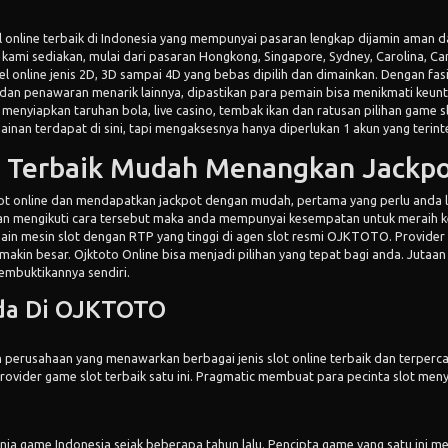
l online terbaik di Indonesia yang mempunyai pasaran lengkap dijamin aman 
h kami sediakan, mulai dari pasaran Hongkong, Singapore, Sydney, Carolina, C
nline jenis 2D, 3D sampai 4D yang bebas dipilih dan dimainkan. Dengan fasi
an penawaran menarik lainnya, dipastikan para pemain bisa menikmati keun
h menyiapkan taruhan bola, live casino, tembak ikan dan ratusan pilihan gam
mainan terdapat di sini, tapi mengaksesnya hanya diperlukan 1 akun yang terin
ne Terbaik Mudah Menangkan Jackp
slot online dan mendapatkan jackpot dengan mudah, pertama yang perlu and
ngan mengikuti cara tersebut maka anda mempunyai kesempatan untuk meraih k
in mesin slot dengan RTP yang tinggi di agen slot resmi OJKTOTO. Provider
kin besar. Ojktoto Online bisa menjadi pilihan yang tepat bagi anda. Jutaan
embuktikannya sendiri.
Ada Di OJKTOTO
h perusahaan yang menawarkan berbagai jenis slot online terbaik dan terpercay
ider game slot terbaik satu ini. Pragmatic membuat para pecinta slot menyu
ia game Indonesia sejak beberapa tahun lalu. Pencipta game yang satu ini me