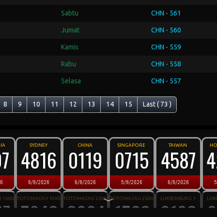
Sabtu
CHN - 561
Jumat
CHN - 560
Kamis
CHN - 559
Rabu
CHN - 558
Selasa
CHN - 557
8
9
10
11
12
13
14
15
Last ( 73 )
IA
SYDNEY
CHINA
SINGAPORE
TAIWAN
H
07
4816
0119
0715
4587
4
26
6/8/2026
6/8/2026
5/8/2026
6/8/2026
5
 1600
TOTOMACAU 1900
TOTOMACAU 2200
TOTOMACAU 2300
LUKSEMBURG 1
LUK
97
5843
3064
1563
0193
2