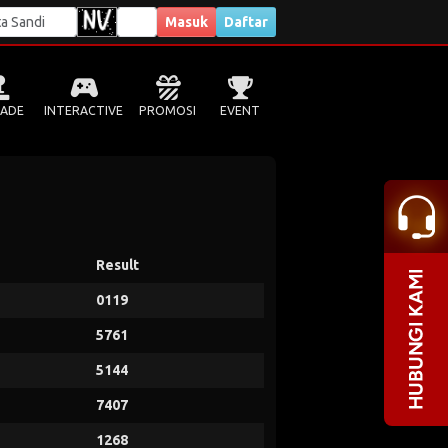
 BATAS DAN DISKON TOGEL TERBESAR.
SELAMAT DATANG DI OJKTOTO
Masuk
Daftar
ADE
INTERACTIVE
PROMOSI
EVENT
Result
0119
5761
5144
7407
1268