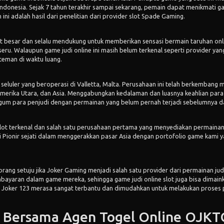
 indonesia. Sejak 7 tahun terakhir sampai sekarang, pemain dapat menikmati g
ini adalah hasil dari penelitian dari provider slot Spade Gaming.
at besar dan selalu mendukung untuk memberikan sensasi bermain taruhan o
ru. Walaupun game judi online ini masih belum terkenal seperti provider yang
teman di waktu luang.
eluler yang beroperasi di Valletta, Malta. Perusahaan ini telah berkembang 
Amerika Utara, dan Asia. Menggabungkan kedalaman dan luasnya keahlian para
 para penjudi dengan permainan yang belum pernah terjadi sebelumnya da
ot terkenal dan salah satu perusahaan pertama yang menyediakan permainan s
Pionir sejati dalam menggerakkan pasar Asia dengan portofolio game kami ya
orang setuju jika Joker Gaming menjadi salah satu provider dari permainan jud
bayaran dalam game mereka, sehingga game judi online slot juga bisa dimai
ot Joker 123 merasa sangat terbantu dan dimudahkan untuk melakukan prose
g Bersama Agen Togel Online OJK