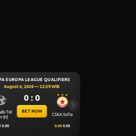
/8/2026
6/8/2026
6/8/2026
KONG LOTTO
1739
5/8/2026
FA EUROPA LEAGUE QUALIFIERS
August 7, 2026 — 00:00 WIB
0 : 0
Next
BET NOW
Hradec
Besiktas
alove
25
-0.78
0.25
0.62