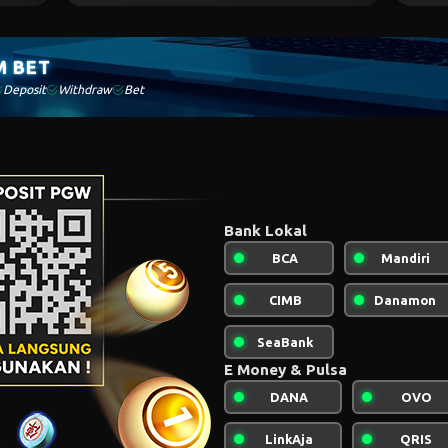
M BET
Deposit
Withdraw
Bet
Bank Lokal
BCA
Mandiri
CIMB
Danamon
SeaBank
E Money & Pulsa
DANA
OVO
LinkAja
QRIS