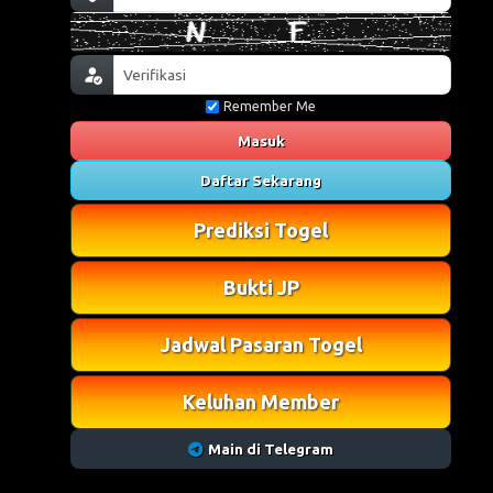
Remember Me
Masuk
Daftar Sekarang
Prediksi Togel
Bukti JP
Jadwal Pasaran Togel
Keluhan Member
Main di Telegram