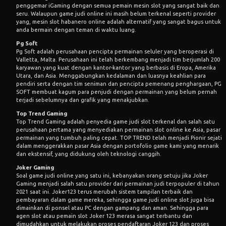
penggemar iGaming dengan semua pemain mesin slot yang sangat baik dan
seru. Walaupun game judi online ini masih belum terkenal seperti provider
yang, mesin slot habanero online adalah alternatif yang sangat bagus untuk
anda bermain dengan teman di waktu luang.
Pg Soft
Pg Soft adalah perusahaan pencipta permainan seluler yang beroperasi di
Valletta, Malta. Perusahaan ini telah berkembang menjadi tim berjumlah 200
karyawan yang kuat dengan kantor-kantor yang berbasis di Eropa, Amerika
Utara, dan Asia. Menggabungkan kedalaman dan luasnya keahlian para
pendiri serta dengan tim seniman dan pencipta pemenang penghargaan, PG
SOFT membuat kagum para penjudi dengan permainan yang belum pernah
terjadi sebelumnya dan grafik yang menakjubkan.
Top Trend Gaming
Top Trend Gaming adalah penyedia game judi slot terkenal dan salah satu
perusahaan pertama yang menyediakan permainan slot online ke Asia, pasar
permainan yang tumbuh paling cepat. TOP TREND telah menjadi Pionir sejati
dalam menggerakkan pasar Asia dengan portofolio game kami yang menarik
dan ekstensif, yang didukung oleh teknologi canggih.
Joker Gaming
Soal game judi online yang satu ini, kebanyakan orang setuju jika Joker
Gaming menjadi salah satu provider dari permainan judi terpopuler di tahun
2021 saat ini. Joker123 terus merubah sistem tampilan terbaik dan
pembayaran dalam game mereka, sehingga game judi online slot juga bisa
dimainkan di ponsel atau PC dengan gampang dan aman. Sehingga para
agen slot atau pemain slot Joker 123 merasa sangat terbantu dan
dimudahkan untuk melakukan proses pendaftaran Joker 123 dan proses