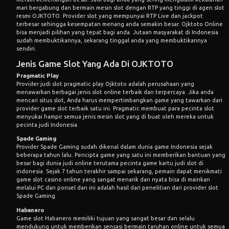
mari bergabung dan bermain mesin slot dengan RTP yang tinggi di agen slot
resmi OJKTOTO. Provider slot yang mempunyai RTP Live dan jackpot
terbesar sehingga kesempatan menang anda semakin besar. Ojktoto Online
bisa menjadi pilihan yang tepat bagi anda. Jutaan masyarakat di Indonesia
sudah membuktikannya, sekarang tinggal anda yang membuktikannya
sendiri.
Jenis Game Slot Yang Ada Di OJKTOTO
Pragmatic Play
Provider judi slot pragmatic play Ojktoto adalah perusahaan yang
menawarkan berbagai jenis slot online terbaik dan terpercaya. Jika anda
mencari situs slot, Anda harus mempertimbangkan game yang tawarkan dari
provider game slot terbaik satu ini. Pragmatic membuat para pecinta slot
menyukai hampir semua jenis mesin slot yang di buat oleh mereka untuk
pecinta judi Indonesia.
Spade Gaming
Provider Spade Gaming sudah dikenal dalam dunia game Indonesia sejak
beberapa tahun lalu. Pencipta game yang satu ini memberikan bantuan yang
besar bagi dunia judi online terutama pecinta game kartu judi slot di
indonesia. Sejak 7 tahun terakhir sampai sekarang, pemain dapat menikmati
game slot casino online yang sangat menarik dan nyata bisa di mainkan
melalui PC dan ponsel dan ini adalah hasil dari penelitian dari provider slot
Spade Gaming.
Habanero
Game slot Habanero memiliki tujuan yang sangat besar dan selalu
mendukung untuk memberikan sensasi bermain taruhan online untuk semua