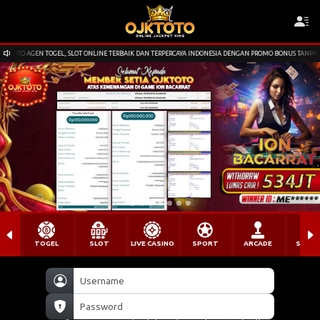
 AGEN TOGEL, SLOT ONLINE TERBAIK DAN TERPERCAYA INDONESIA DENGAN PROMO BONUS TANPA BATAS D
TOGEL
SLOT
LIVE CASINO
SPORT
ARCADE
SABU