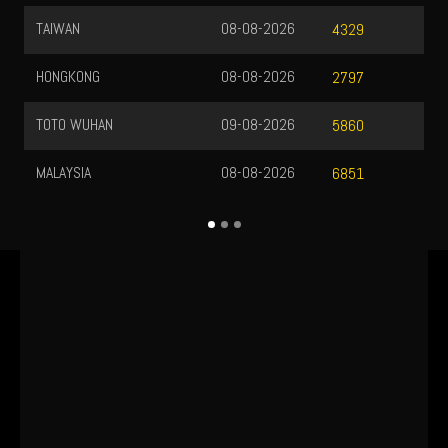
08-08-2026
LUKSEMBURG 1
09-
4329
08-08-2026
LUKSEMBURG 2
09-
2797
09-08-2026
LUKSEMBURG 3
08-
5860
08-08-2026
LUKSEMBURG 4
08-
6851