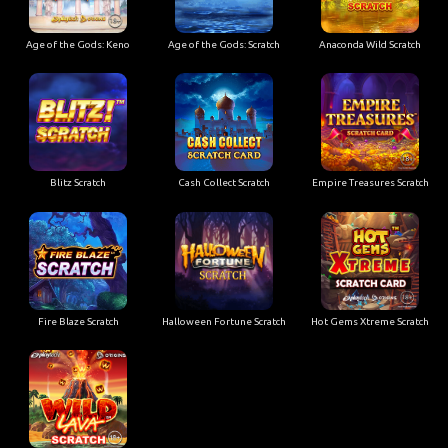
Age of the Gods: Keno
Age of the Gods: Scratch
Anaconda Wild Scratch
Blitz Scratch
Cash Collect Scratch
Empire Treasures Scratch
Fire Blaze Scratch
Halloween Fortune Scratch
Hot Gems Xtreme Scratch