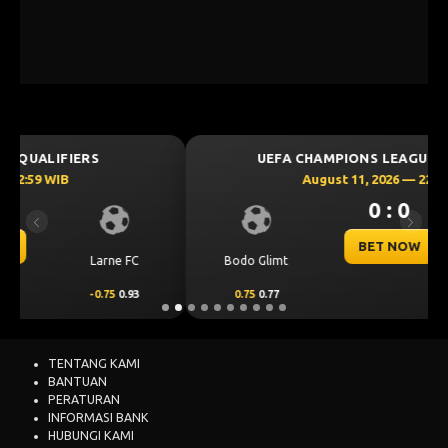
UEFA CHAMPIONS LEAGUE QUALIFIERS
August 11, 2026 — 22:59 WIB
0 : 0
Previous
Next
BET NOW
Bodo Glimt
Union Saint-Gilloise
0.75
0.77
-0.75
-0.95
TENTANG KAMI
BANTUAN
PERATURAN
INFORMASI BANK
HUBUNGI KAMI